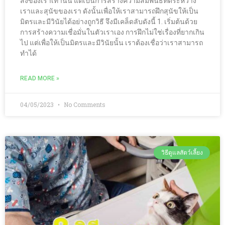
สั่งของเราเท่านั้น แต่เป็นการสร้างความสัมพันธ์ที่ดีระหว่าง
เราและสุนัขของเรา ดังนั้นเพื่อให้เราสามารถฝึกสุนัขให้เป็น
มิตรและมีวินัยได้อย่างถูกวิธี จึงมีเคล็ดลับดังนี้ 1. เริ่มต้นด้วย
การสร้างความเชื่อมั่นในตัวเราเอง การฝึกไม่ใช่เรื่องที่ยากเกิน
ไป แต่เพื่อให้เป็นมิตรและมีวินัยนั้น เราต้องเชื่อว่าเราสามารถ
ทำได้
READ MORE »
04/05/2023
No Comments
วิธีดูแลสัตว์เลี้ยง