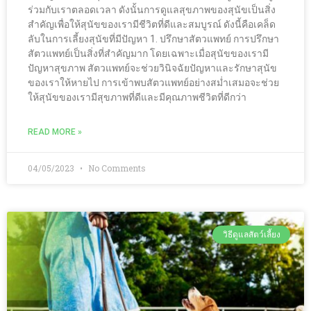
ร่วมกับเราตลอดเวลา ดังนั้นการดูแลสุขภาพของสุนัขเป็นสิ่ง
สำคัญเพื่อให้สุนัขของเรามีชีวิตที่ดีและสมบูรณ์ ดังนี้คือเคล็ด
ลับในการเลี้ยงสุนัขที่มีปัญหา 1. ปรึกษาสัตวแพทย์ การปรึกษา
สัตวแพทย์เป็นสิ่งที่สำคัญมาก โดยเฉพาะเมื่อสุนัขของเรามี
ปัญหาสุขภาพ สัตวแพทย์จะช่วยวินิจฉัยปัญหาและรักษาสุนัข
ของเราให้หายไป การเข้าพบสัตวแพทย์อย่างสม่ำเสมอจะช่วย
ให้สุนัขของเรามีสุขภาพที่ดีและมีคุณภาพชีวิตที่ดีกว่า
READ MORE »
04/05/2023
No Comments
วิธีดูแลสัตว์เลี้ยง