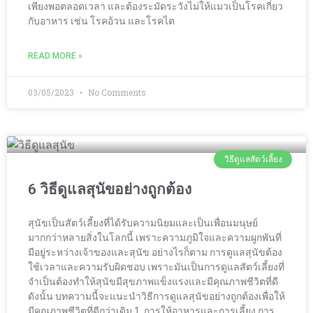
เพียงพอตลอดเวลา และต้องระมัดระวังไม่ให้แมวเป็นโรคเกี่ยว
กับอาหาร เช่น โรคอ้วน และโรคไต
READ MORE »
03/05/2023
No Comments
วิธีดูแลสัตว์เลี้ยง
6 วิธีดูแลสุนัขอย่างถูกต้อง
สุนัขเป็นสัตว์เลี้ยงที่ได้รับความนิยมและเป็นเพื่อนมนุษย์
มากกว่าหลายสิ่งในโลกนี้ เพราะความภูมิใจและความผูกพันที่
มีอยู่ระหว่างเจ้าของและสุนัข อย่างไรก็ตาม การดูแลสุนัขต้อง
ใช้เวลาและความรับผิดชอบ เพราะมันเป็นการดูแลสัตว์เลี้ยงที่
จำเป็นต้องทำให้สุนัขมีสุขภาพแข็งแรงและมีคุณภาพชีวิตที่ดี
ดังนั้น บทความนี้จะแนะนำวิธีการดูแลสุนัขอย่างถูกต้องเพื่อให้
มีคุณภาพชีวิตที่ดีกว่าเดิม 1. การให้อาหารและการเลี้ยง การ