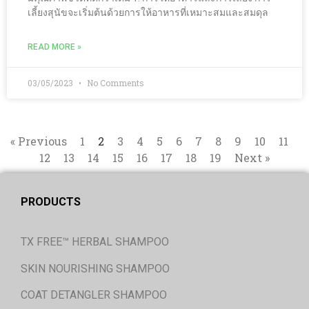
เลี้ยงสุนัขจะเริ่มต้นด้วยการให้อาหารที่เหมาะสมและสมดุล
READ MORE »
03/05/2023
No Comments
« Previous
1
2
3
4
5
6
7
8
9
10
11
12
13
14
15
16
17
18
19
Next »
PRODUCTS
TX FREE™ HERBAL SHAMPOO
SKIN NOURISHING SHAMPOO
COAT DETANGLER SHAMPOO