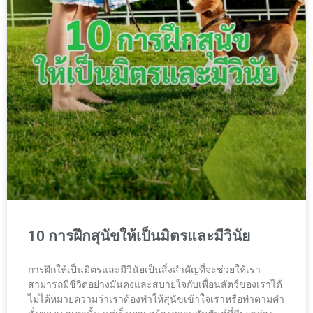
10 การฝึกสุนัขให้เป็นมิตรและมีวินัย
การฝึกให้เป็นมิตรและมีวินัยเป็นสิ่งสำคัญที่จะช่วยให้เรา
สามารถมีชีวิตอย่างมั่นคงและสบายใจกับเพื่อนสัตว์ของเราได้
ไม่ได้หมายความว่าเราต้องทำให้สุนัขเข้าใจเราหรือทำตามคำ