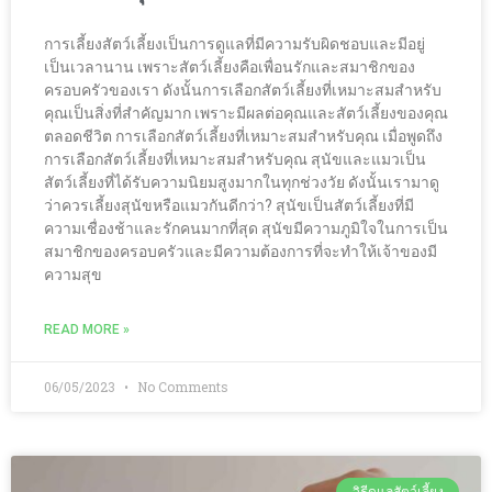
การเลี้ยงสัตว์เลี้ยงเป็นการดูแลที่มีความรับผิดชอบและมีอยู่
เป็นเวลานาน เพราะสัตว์เลี้ยงคือเพื่อนรักและสมาชิกของ
ครอบครัวของเรา ดังนั้นการเลือกสัตว์เลี้ยงที่เหมาะสมสำหรับ
คุณเป็นสิ่งที่สำคัญมาก เพราะมีผลต่อคุณและสัตว์เลี้ยงของคุณ
ตลอดชีวิต การเลือกสัตว์เลี้ยงที่เหมาะสมสำหรับคุณ เมื่อพูดถึง
การเลือกสัตว์เลี้ยงที่เหมาะสมสำหรับคุณ สุนัขและแมวเป็น
สัตว์เลี้ยงที่ได้รับความนิยมสูงมากในทุกช่วงวัย ดังนั้นเรามาดู
ว่าควรเลี้ยงสุนัขหรือแมวกันดีกว่า? สุนัขเป็นสัตว์เลี้ยงที่มี
ความเชื่องช้าและรักคนมากที่สุด สุนัขมีความภูมิใจในการเป็น
สมาชิกของครอบครัวและมีความต้องการที่จะทำให้เจ้าของมี
ความสุข
READ MORE »
06/05/2023
No Comments