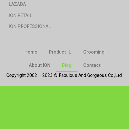
LAZADA
ION RETAIL
ION PROFESSIONAL
Home
Product
Grooming
About ION
Blog
Contact
Copyright 2002 – 2023 © Fabulous And Gorgeous Co.,Ltd.