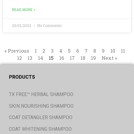
READ MORE »
25/01/2023
No Comments
« Previous
1
2
3
4
5
6
7
8
9
10
11
12
13
14
15
16
17
18
19
Next »
PRODUCTS
TX FREE™ HERBAL SHAMPOO
SKIN NOURISHING SHAMPOO
COAT DETANGLER SHAMPOO
COAT WHITENING SHAMPOO