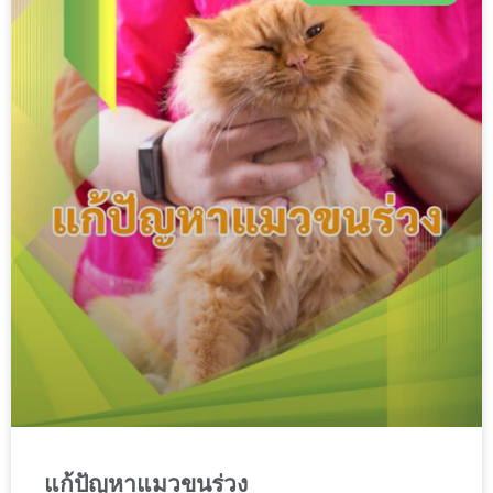
แก้ปัญหาแมวขนร่วง