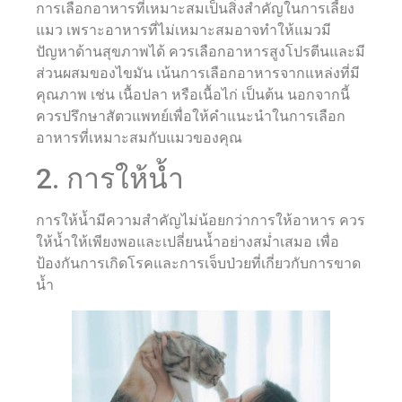
การเลือกอาหารที่เหมาะสมเป็นสิ่งสำคัญในการเลี้ยง
แมว เพราะอาหารที่ไม่เหมาะสมอาจทำให้แมวมี
ปัญหาด้านสุขภาพได้ ควรเลือกอาหารสูงโปรตีนและมี
ส่วนผสมของไขมัน เน้นการเลือกอาหารจากแหล่งที่มี
คุณภาพ เช่น เนื้อปลา หรือเนื้อไก่ เป็นต้น นอกจากนี้
ควรปรึกษาสัตวแพทย์เพื่อให้คำแนะนำในการเลือก
อาหารที่เหมาะสมกับแมวของคุณ
2. การให้น้ำ
การให้น้ำมีความสำคัญไม่น้อยกว่าการให้อาหาร ควร
ให้น้ำให้เพียงพอและเปลี่ยนน้ำอย่างสม่ำเสมอ เพื่อ
ป้องกันการเกิดโรคและการเจ็บป่วยที่เกี่ยวกับการขาด
น้ำ