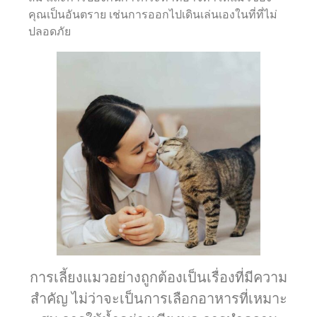
คุณเป็นอันตราย เช่นการออกไปเดินเล่นเองในที่ที่ไม่
ปลอดภัย
การเลี้ยงแมวอย่างถูกต้องเป็นเรื่องที่มีความ
สำคัญ ไม่ว่าจะเป็นการเลือกอาหารที่เหมาะ