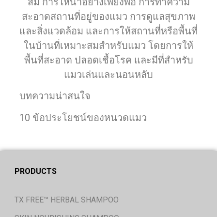
สม การให้น้ำอย่างเพียงพอ การทำความ
สะอาดสถานที่อยู่ของแมว การดูแลสุขภาพ
และสิ่งแวดล้อม และการให้สถานที่หรือพื้นที่
ในบ้านที่เหมาะสมสำหรับแมว โดยการให้
พื้นที่สะอาด ปลอดเชื้อโรค และมีที่สำหรับ
แมวเล่นและนอนหลับ
บทความน่าสนใจ
10 ข้อประโยชน์ของหนวดแมว
PRODUCTS
TX FREE™ HERBAL SHAMPOO