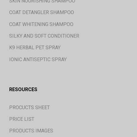
SKIN NOURISHING SHAMPOO
COAT DETANGLER SHAMPOO
COAT WHITENING SHAMPOO
SILKY AND SOFT CONDITIONER
K9 HERBAL PET SPRAY
IONIC ANTISEPTIC SPRAY
RESOURCES
PROCUCTS SHEET
PRICE LIST
PRODUCTS IMAGES