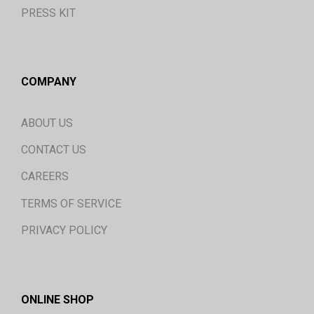
PRESS KIT
COMPANY
ABOUT US
CONTACT US
CAREERS
TERMS OF SERVICE
PRIVACY POLICY
ONLINE SHOP