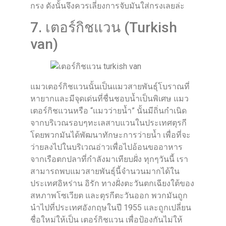
กรง ดังนั้นจึงควรเลี่ยงการจับมันใส่กรงเลยล่ะ
7. เตอร์กิชแวน (Turkish
van)
แมวเตอร์กิชแวนนั้นเป็นแมวสายพันธุ์โบราณที่
หายากและมีจุดเด่นที่ชื่นชอบน้ำเป็นพิเศษ แมว
เตอร์กิชแวนหรือ “แมวว่ายน้ำ” นั้นมีถิ่นกำเนิด
จากบริเวณรอบๆทะเลสาบแวนในประเทศตุรกี
โดยพวกมันได้พัฒนาทักษะการว่ายน้ำ เพื่อที่จะ
ว่ายลงไปในบริเวณอ่าวเพื่อไปอ้อนขออาหาร
จากเรือตกปลาที่กำลังมาเทียบฝั่ง ทุกๆวันนี้ เรา
สามารถพบแมวสายพันธุ์นี้จำนวนมากได้ใน
ประเทศอิหร่าน อิรัก ทางฝั่งตะวันตกเฉียงใต้ของ
สหภาพโซเวียต และตุรกีตะวันออก พวกมันถูก
นำไปที่ประเทศอังกฤษในปี 1955 และถูกเปลี่ยน
ชื่อใหม่ให้เป็น เตอร์กิชแวน เพื่อป้องกันไม่ให้