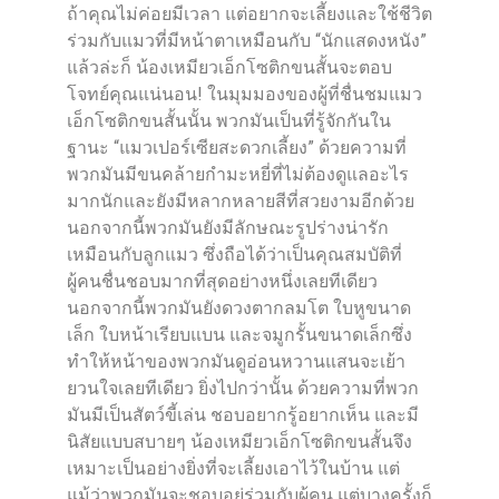
ถ้าคุณไม่ค่อยมีเวลา แต่อยากจะเลี้ยงและใช้ชีวิต
ร่วมกับแมวที่มีหน้าตาเหมือนกับ “นักแสดงหนัง”
แล้วล่ะก็ น้องเหมียวเอ็กโซติกขนสั้นจะตอบ
โจทย์คุณแน่นอน! ในมุมมองของผู้ที่ชื่นชมแมว
เอ็กโซติกขนสั้นนั้น พวกมันเป็นที่รู้จักกันใน
ฐานะ “แมวเปอร์เซียสะดวกเลี้ยง” ด้วยความที่
พวกมันมีขนคล้ายกำมะหยี่ที่ไม่ต้องดูแลอะไร
มากนักและยังมีหลากหลายสีที่สวยงามอีกด้วย
นอกจากนี้พวกมันยังมีลักษณะรูปร่างน่ารัก
เหมือนกับลูกแมว ซึ่งถือได้ว่าเป็นคุณสมบัติที่
ผู้คนชื่นชอบมากที่สุดอย่างหนึ่งเลยทีเดียว
นอกจากนี้พวกมันยังดวงตากลมโต ใบหูขนาด
เล็ก ใบหน้าเรียบแบน และจมูกรั้นขนาดเล็กซึ่ง
ทำให้หน้าของพวกมันดูอ่อนหวานแสนจะเย้า
ยวนใจเลยทีเดียว ยิ่งไปกว่านั้น ด้วยความที่พวก
มันมีเป็นสัตว์ขี้เล่น ชอบอยากรู้อยากเห็น และมี
นิสัยแบบสบายๆ น้องเหมียวเอ็กโซติกขนสั้นจึง
เหมาะเป็นอย่างยิ่งที่จะเลี้ยงเอาไว้ในบ้าน แต่
แม้ว่าพวกมันจะชอบอยู่ร่วมกับผู้คน แต่บางครั้งก็