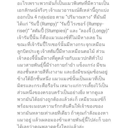
อะไรเพราะพวกมันก็เป็นแมวพิเศษที่มีความเป็น
เอกลักษณ์จริงๆ เจ้าแมวอารมณ์ดีเหล่านี้ถูกแบ่ง
ออกเป็น 4 กลุ่มย่อย ตาม “ปริมาณหาง” ที่มันมี
ได้แก่ “รัมปี้ (Rumpy)” “รัมปี้ ไรเซอร์ (Rumpy-
riser)” “สตัมปี้ (Stumpies)” และ “ลองจี้ (Longy)”
เจ้ารัมปี้นั้น ก็คือแมวแมงซ์ที่ไม่มีหางเลย ใน
ขณะที่เจ้ารัมปี้ไรเซอร์นั้นมีหางกระจุกเหมือน
ลูกบิดประตู เจ้าสตัมปี้มีหางเหมือนตอไม้ ส่วน
เจ้าลองจี้นั้นมีหางที่ดูคล้ายกับแมวปกติทั่วไป
แมวสายพันธุ์นี้มีร่างกายกำยำ แข็งแกร่ง มีขน
สองชั้นหลายสีที่เงางาม และยังมีขนนุ่มซ้อนอยู่
ข้างใต้อีกชั้นหนึ่ง แมวแมงซ์นั้นเป็นแมวที่เป็น
มิตรและกระตือรือร้น เหมาะแก่การเลี้ยงไว้เป็น
ส่วนหนึ่งของครอบครัวเป็นอย่างยิ่ง หากดูแล
พวกมันได้อย่างถูกต้องแล้วล่ะก็ เหมียวแมงซ์ก็
พร้อมจะมอบความรักกลับคืนให้เจ้าของของ
พวกมันหลายเท่าเลยทีเดียว ถ้าคุณกำลังมองหา
แมวอยู่ แล้วเผลอมองข้ามสายพันธุ์นี้ไปล่ะก็ บอก
ได้เลยว่าคุณพลาดครั้งใหญ่แล้วล่ะ