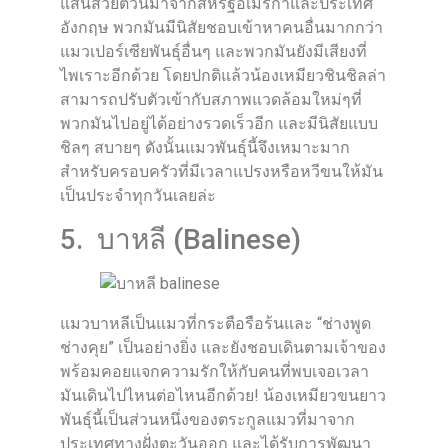
แสนสวยตัวนี้มาจากสหรัฐอเมริกาและประเทศ
อังกฤษ พวกมันมีนิสัยชอบเข้าหาคนอื่นมากกว่า
แมวเปอร์เซียพันธุ์อื่นๆ และพวกมันยังมีเสียงที่
ไพเราะอีกด้วย โดยปกติแล้วน้องเหมียวชินชิลล่า
สามารถปรับตัวเข้ากับสภาพแวดล้อมใหม่ๆที่
พวกมันไปอยู่ได้อย่างรวดเร็วอีก และมีนิสัยแบบ
ชิลๆ สบายๆ ดังนั้นแมวพันธุ์นี้จึงเหมาะมาก
สำหรับครอบครัวที่มีเวลาแปรงหรือหวีขนให้มัน
เป็นประจำทุกวันเลยล่ะ
5. บาหลี (Balinese)
แมวบาหลีเป็นแมวที่กระตือรือร้นและ “ช่างพูด
ช่างคุย” เป็นอย่างยิ่ง และยังชอบเดินตามเจ้าของ
พร้อมคอยแจกความรักให้กับคนที่พบเจอเวลา
มันเดินไปไหนต่อไหนอีกด้วย! น้องเหมียวขนยาว
พันธุ์นี้เป็นส่วนหนึ่งของตระกูลแมวที่มาจาก
ประเทศทางฝั่งตะวันออก และได้รับการพัฒนา