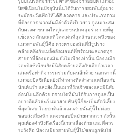
รูปปั้นประติมากรรมต่างๆของชาวอียิปต์ แมวอะ
บิสซิเนียนในปัจจุบันนั้นได้รับการผสมพันธุ์อย่าง
ระมัดระวังเพื่อให้ได้สี ลวดลาย และประเภทตาม
ที่ต้องการ พวกมันมีลำตัวที่เรียวยาว ดูเหมาะสม
กับดวงตาขนาดใหญ่และขนปกคลุมร่างกายที่ดู
แข็งแรง ลักษณะที่โดดเด่นที่สุดลักษณะหนึ่งของ
แมวสายพันธุ์นี้คือ ดวงตาของมันที่มีรูปร่าง
คล้ายคลึงกับเมล็ดอัลมอนด์ที่พร้อมจะสะกดทุก
สายตาที่จ้องมองมัน ยังไม่เพียงเท่านั้น น้องเหมีย
วอะบิสซิเนียนยังมีนิสัยคล้ายคลึงกับเสือดำเวลา
เล่นหรือทำกิจกรรมร่วมกับคนอีกด้วย นอกจากนี้
แมวอะบิสซิเนียนยังมีท่าทางที่สง่างามเหมือนกับ
นักเต้นรำ และยังเป็นแมวที่รักเจ้าของและมีนิสัย
อ่อนโยนอีกด้วย ตราบใดที่มันได้รับการดูแลเป็น
อย่างดีแล้วล่ะก็ แมวสายพันธุ์นี้ก็จะเป็นสัตว์เลี้ยง
ที่สุดวิเศษ โดยปกติแล้วแมวสายพันธุ์นี้ไม่ค่อย
ชอบส่งเสียงนัก แต่จะชอบปีนป่ายมากกว่า ดังนั้น
คุณต้องคำนึงถึงเรื่องนี้เวลาเลี้ยงด้วย และที่ควร
ระวังคือ น้องเหมียวสายพันธุ์นี้ไม่ชอบถูกจับใส่