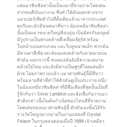
แต่แมวชินชิลล่านั้นเป็นแมวที่สวยงามโดดเด่น
จากขนสีเงินเงางาม ซึ่งทำให้มันแตกต่างจาก
แมวเปอร์เซียทั่วไปที่ดั้งเดิมแล้วมาจากประเทศ
ตุรกีและมักมีขนหนาสีขาว น้องเหมียวชินชิลล่า
นั้นเป็นแมวขนาดใหญ่ที่อบอุ่น เป็นมิตรกับมนุษย์
มีรูปร่างเป็นทรงคล้ายสี่เหลี่ยมจัตุรัส พร้อม
ใบหน้าแบนทรงกลม และใบหูขนาดเล็ก พวกมัน
มีดวงตาสีเขียวสะท้อนแสงคล้ายกับลวดลายบน
ตัวมัน นอกจากนี้ ขนของมันยังมีความงดงาม
คล้ายใยไหม และยังมีหางเป็นพู่ๆที่โดดเด่นอีก
ด้วย โดยภาพรวมแล้ว แมวสายพันธุ์นี้มีสีขาว
พร้อมลายสีดำที่ทำให้ตัวมันดูเป็นประกาย หนึ่ง
ในน้องเหมียวชินชิลล่าที่มีชื่อเสียงที่สุดนั้นเป็นที่
รู้จักกันว่า Silver Lambkin และยังเชื่อกันว่าแมว
ตัวดังกล่าวนี้เป็นต้นกำเนิดของโทนสีที่สวยงาม
โดดเด่นของแมวสายพันธุ์นี้ ตัวมันเองนั้นได้รับ
รางวัลใหญ่ๆมากมายในงานแสดงที่ Crystal
Palace ในกรุงลอนดอนเมื่อปี 1888 เจ้าเหมียว