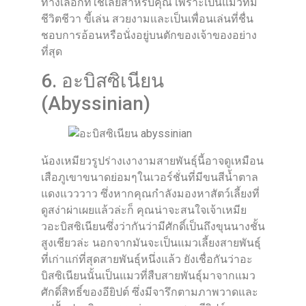
ทางเลือกที่ใช่เลยสำหรับคุณ เพราะเป็นแมวที่มี
ชีวิตชีวา ขี้เล่น สวยงามและเป็นเพื่อนเล่นที่ชื่น
ชอบการอ้อนหรือนั่งอยู่บนตักของเจ้าของอย่าง
ที่สุด
6. อะบิสซิเนียน
(Abyssinian)
น้องเหมียวรูปร่างเงางามสายพันธุ์นี้อาจดูเหมือน
เสือภูเขาขนาดย่อมๆในเวอร์ชั่นที่มีขนสีน้ำตาล
แดงแวววาว ซึ่งหากคุณกำลังมองหาสัตว์เลี้ยงที่
ดูสง่าผ่าเผยแล้วล่ะก็ คุณน่าจะสนใจเจ้าเหมีย
วอะบิสซิเนียนซึ่งว่ากันว่ามีศักดิ์เป็นถึงขุนนางชั้น
สูงเชียวล่ะ นอกจากมันจะเป็นแมวเลี้ยงสายพันธุ์
ที่เก่าแก่ที่สุดสายพันธุ์หนึ่งแล้ว ยังเชื่อกันว่าอะ
บิสซิเนียนนั้นเป็นแมวที่สืบสายพันธุ์มาจากแมว
ศักดิ์สิทธิ์ของอียิปต์ ซึ่งมีจารึกตามภาพวาดและ