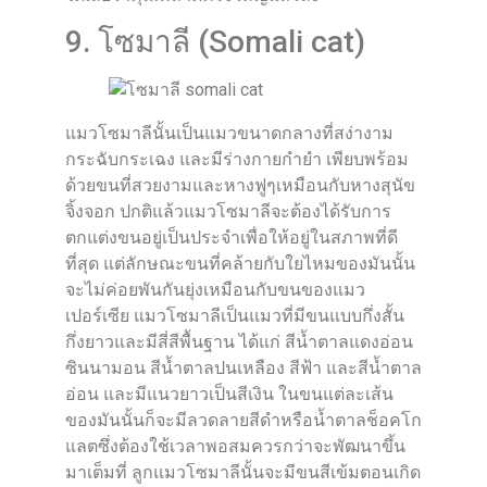
9. โซมาลี (Somali cat)
แมวโซมาลีนั้นเป็นแมวขนาดกลางที่สง่างาม
กระฉับกระเฉง และมีร่างกายกำยำ เพียบพร้อม
ด้วยขนที่สวยงามและหางฟูๆเหมือนกับหางสุนัข
จิ้งจอก ปกติแล้วแมวโซมาลีจะต้องได้รับการ
ตกแต่งขนอยู่เป็นประจำเพื่อให้อยู่ในสภาพที่ดี
ที่สุด แต่ลักษณะขนที่คล้ายกับใยไหมของมันนั้น
จะไม่ค่อยพันกันยุ่งเหมือนกับขนของแมว
เปอร์เซีย แมวโซมาลีเป็นแมวที่มีขนแบบกึ่งสั้น
กึ่งยาวและมีสี่สีพื้นฐาน ได้แก่ สีน้ำตาลแดงอ่อน
ซินนามอน สีน้ำตาลปนเหลือง สีฟ้า และสีน้ำตาล
อ่อน และมีแนวยาวเป็นสีเงิน ในขนแต่ละเส้น
ของมันนั้นก็จะมีลวดลายสีดำหรือน้ำตาลช็อคโก
แลตซึ่งต้องใช้เวลาพอสมควรกว่าจะพัฒนาขึ้น
มาเต็มที่ ลูกแมวโซมาลีนั้นจะมีขนสีเข้มตอนเกิด