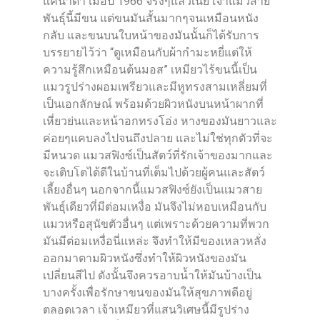
แคนาดา เมื่อปี 1966 จริงๆแล้วเนี่ย เจ้าแมวสาย
พันธุ์นี้มีขน แต่ขนมันสั้นมากๆจนเหมือนหนัง
กลับ และขนบนใบหน้าของมันนั้นก็ได้รับการ
บรรยายไว้ว่า “ดูเหมือนกับผ้ากำมะหยี่แต่ให้
ความรู้สึกเหมือนต้นมอส” เหมียวไร้ขนนี้เป็น
แมวรูปร่างผอมเพรียวและมีหูทรงสามเหลี่ยมที่
เป็นเอกลักษณ์ พร้อมด้วยผิวหนังบนหน้าผากที่
เหี่ยวย่นและหน้าอกทรงโอ่ง หางของมันยาวและ
ค่อยๆแคบลงไปจนถึงปลาย และไม่ใช่ทุกตัวที่จะ
มีหนวด แมวสฟิงซ์เป็นสัตว์ที่รักเจ้าของมากและ
จะเติบโตได้ดีในบ้านที่เต็มไปด้วยผู้คนและสัตว์
เลี้ยงอื่นๆ นอกจากนี้แมวสฟิงซ์ยังเป็นแมวสาย
พันธุ์เดียวที่มีต่อมเหงื่อ มันจึงไม่หอบเหมือนกับ
แมวหรือสุนัขตัวอื่นๆ แต่เพราะด้วยความที่พวก
มันมีต่อมเหงื่อนี่แหล่ะ จึงทำให้มีของเหลวหลั่ง
ออกมาตามผิวหนังซึ่งทำให้ผิวหนังของมัน
เปลี่ยนสีไป ดังนั้นจึงควรอาบน้ำให้มันบ้างเป็น
บางครั้งเพื่อรักษาขนของมันให้สุขภาพดีอยู่
ตลอดเวลา เจ้าเหมียวที่แสนวิเศษนี้มีรูปร่าง