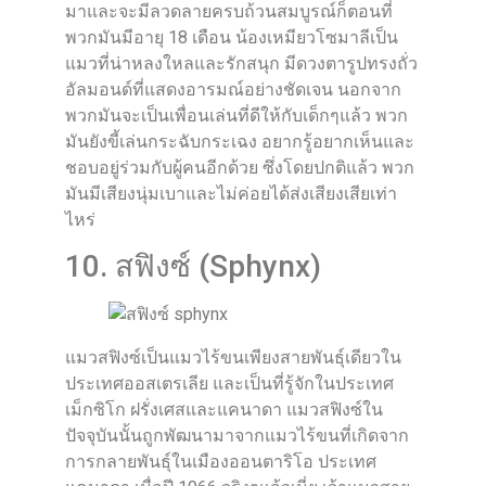
มาและจะมีลวดลายครบถ้วนสมบูรณ์ก็ตอนที่
พวกมันมีอายุ 18 เดือน น้องเหมียวโซมาลีเป็น
แมวที่น่าหลงใหลและรักสนุก มีดวงตารูปทรงถั่ว
อัลมอนด์ที่แสดงอารมณ์อย่างชัดเจน นอกจาก
พวกมันจะเป็นเพื่อนเล่นที่ดีให้กับเด็กๆแล้ว พวก
มันยังขี้เล่นกระฉับกระเฉง อยากรู้อยากเห็นและ
ชอบอยู่ร่วมกับผู้คนอีกด้วย ซึ่งโดยปกติแล้ว พวก
มันมีเสียงนุ่มเบาและไม่ค่อยได้ส่งเสียงเสียเท่า
ไหร่
10. สฟิงซ์ (Sphynx)
แมวสฟิงซ์เป็นแมวไร้ขนเพียงสายพันธุ์เดียวใน
ประเทศออสเตรเลีย และเป็นที่รู้จักในประเทศ
เม็กซิโก ฝรั่งเศสและแคนาดา แมวสฟิงซ์ใน
ปัจจุบันนั้นถูกพัฒนามาจากแมวไร้ขนที่เกิดจาก
การกลายพันธุ์ในเมืองออนตาริโอ ประเทศ