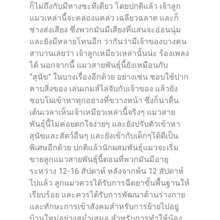
ก็ไม่ถึงกับมีหางซะทีเดียว โดยปกติแล้ว เจ้าลูก
แมวเหล่านี้จะคล่องแคล่ว เฉลียวฉลาด และก็
ช่างส่งเสียง ซึ่งพวกมันมีเสียงที่แสนจะอ่อนนุ่ม
และยังมีหลายโทนอีก ว่ากันว่ามีเจ้าของบางคน
สาบานเลยว่า เจ้าลูกเหมียวเหล่านั้นน่ะ ร้องเพลง
ได้ นอกจากนี้ แมวสายพันธุ์นี้ยังเหมือนกับ
”สุนัข” ในบางเรื่องอีกด้วย อย่างเช่น ชอบใช้ปาก
คาบสิ่งของ เล่นเกมส์ไล่จับกับเจ้าของ แล้วยัง
ชอบโผเข้าหาทุกอย่างที่ขวางหน้า ซึ่งก็น่าตื่น
เต้นเวลาเห็นเจ้าเหมียวเหล่านี้จริงๆ แมวสาย
พันธุ์นี้ไม่ค่อยตกใจง่ายๆ และยังปรับตัวเข้าหา
สุนัขและสัตว์อื่นๆ และยังเข้ากับเด็กๆได้ดีเป็น
พิเศษอีกด้วย ปกติแล้วนักผสมพันธุ์แมวจะเริ่ม
ขายลูกแมวสายพันธุ์นี้ตอนที่พวกมันมีอายุ
ระหว่าง 12-16 สัปดาห์ หลังจากพ้น 12 สัปดาห์
ไปแล้ว ลูกแมวควรได้รับการฉีดยาขั้นพื้นฐานให้
เรียบร้อย และควรได้รับการพัฒนาด้านร่างกาย
และทักษะการเข้าสังคมสำหรับการย้ายไปอยู่
บ้านใหม่อย่างสม่ำเสมอ สำหรับการทำให้น้อง