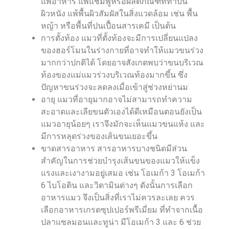
แพ้อาหาร แพ้แชมพูหรือผลิตภัณฑ์ที่ทาบน
ผิวหนัง แพ้พื้นผิวสัมผัสในสิ่งแวดล้อม เช่น พื้น
หญ้า หรือพื้นที่ปนเปื้อนสารเคมี เป็นต้น
การตั้งท้อง แมวที่ตั้งท้องจะมีการเปลี่ยนแปลง
ของฮอร์โมนในร่างกายที่อาจทำให้แมวขนร่วง
มากกว่าปกติได้ โดยอาจสังเกตพบว่าขนบริเวณ
ท้องของแม่แมวร่วงบริเวณท้องมากขึ้น ซึ่ง
ปัญหาขนร่วงจะลดลงเมื่อเข้าสู่ช่วงหย่านม
อายุ แมวที่อายุมากอาจไม่สามารถทำความ
สะอาดและเลียขนตัวเองได้ดีเหมือนตอนยังเป็น
แมวอายุน้อยๆ เราจึงมักจะเห็นแมวขนแห้ง และ
มีการหลุดร่วงของเส้นขนเยอะขึ้น
ขาดสารอาหาร สารอาหารบางชนิดมีส่วน
สำคัญในการช่วยบำรุงเส้นขนของแมวให้แข็ง
แรงและเงางามอยู่เสมอ เช่น โอเมก้า 3 โอเมก้า
6 ไบโอติน และวิตามินต่างๆ ดังนั้นการเลือก
อาหารแมว จึงเป็นสิ่งที่เราไม่ควรละเลย ควร
เลือกอาหารเกรดซุปเปอร์พรีเมี่ยม ที่ทำจากเนื้อ
ปลาแซลมอนและทูน่า มีโอเมก้า 3 และ 6 ช่วย