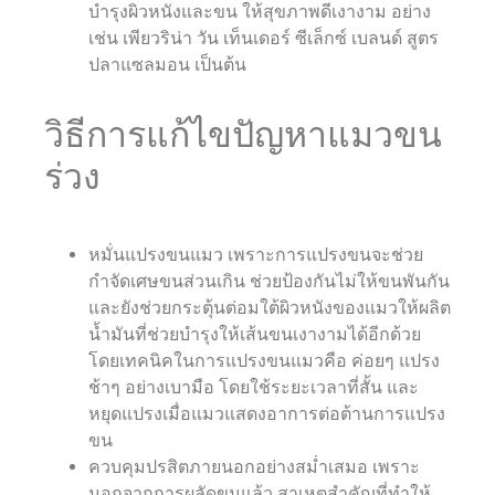
บำรุงผิวหนังและขน ให้สุขภาพดีเงางาม อย่าง
เช่น เพียวริน่า วัน เท็นเดอร์ ซีเล็กซ์ เบลนด์ สูตร
ปลาแซลมอน เป็นต้น
วิธีการแก้ไขปัญหาแมวขน
ร่วง
หมั่นแปรงขนแมว เพราะการแปรงขนจะช่วย
กำจัดเศษขนส่วนเกิน ช่วยป้องกันไม่ให้ขนพันกัน
และยังช่วยกระตุ้นต่อมใต้ผิวหนังของแมวให้ผลิต
น้ำมันที่ช่วยบำรุงให้เส้นขนเงางามได้อีกด้วย
โดยเทคนิคในการแปรงขนแมวคือ ค่อยๆ แปรง
ช้าๆ อย่างเบามือ โดยใช้ระยะเวลาที่สั้น และ
หยุดแปรงเมื่อแมวแสดงอาการต่อต้านการแปรง
ขน
ควบคุมปรสิตภายนอกอย่างสม่ำเสมอ เพราะ
นอกจากการผลัดขนแล้ว สาเหตุสำคัญที่ทำให้