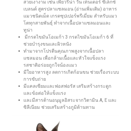
สวยเงางาม เช่น เพียวริน่า วัน เท็นเดอร์ ซีเล็กซ์
เบลนด์ สูตรปลาแซลมอน (อ่านเพิ่มเติม) อาหาร
แมวชนิดเม็ด เกรดซุปเปอร์พรีเมี่ยม สำหรับแมว
โตทุกสายพันธุ์ ทำจากเนื้อปลาแซลมอนและ
ทูน่า
มีกรดไขมันโอเมก้า 3 กรดไขมันโอเมก้า 6 ที่
ช่วยบำรุงขนและผิวหนัง
ทำมาจากโปรตีนคุณภาพสูงจากเนื้อปลา
แซลมอน เพื่อกล้ามเนื้อและหัวใจแข็งแรง
รสชาติอร่อยถูกใจน้องแมว
มีใยอาหารสูง ลดการเกิดก้อนขน ช่วยเรื่องระบบ
การขับถ่าย
มีแคลเซียมและฟอสฟอรัส เสริมสร้างกระดูก
และข้อต่อให้แข็งแรง
และมีสารต้านอนุมูลอิสระจากวิตามิน A, E และ
ซิลีเนียม ช่วยเสริมสร้างภูมิต้านทาน