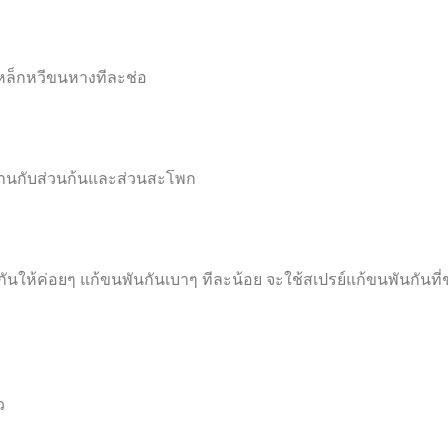
เหล็กหวีขนหางทีละช่อ
นานกับส่วนก้นและส่วนสะโพก
กันให้ค่อยๆ แก้ขนพันกันเบาๆ ทีละน้อย จะใช้สเปรย์แก้ขนพันกันที่ช
ว