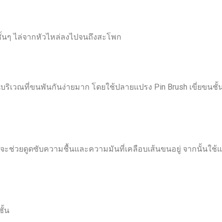
ั้นๆ ไล่จากหัวไหล่ลงไปจนถึงสะโพก
็นบริเวณที่ขนพันกันง่ายมาก โดยใช้ปลายแปรง Pin Brush เขี่ยขนชั
งจะช่วยดูดซับความชื้นและความมันที่เคลือบเส้นขนอยู่ จากนั้นใช
ั้น