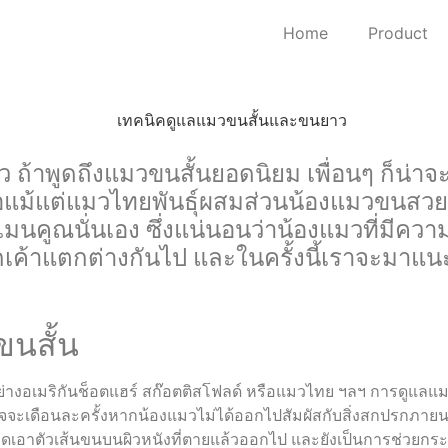
Home
Product
าพูดถึงแมวขนสั้นยอดนิยม เพื่อนๆ ก็น่าจะค
อแม้แต่แมวไทยพันธุ์ผสมส่วนน้องแมวขนสวยยาวท
ุ์เมนคูณนั่นเอง ซึ่งแน่นอนว่าน้องแมวที่มีคว
กเค้าแตกต่างกันไป และในครั้งนี้เราจะมาแนะ
นสั้น
อย่างอเมริกันช็อตแฮร์ สก๊อตติสโฟลด์ หรือแมวไทย ฯลฯ การดูแลแมวข
อาจจะเดือนละครั้งหากน้องแมวไม่ได้ออกไปสัมผัสกับสิ่งสกปรกภา
วาดเอาตัวเส้นขนบนผิวหนังที่ตายแล้วออกไป และยังเป็นการช่วยกระ